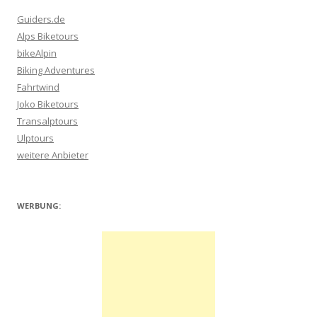
Guiders.de
Alps Biketours
bikeAlpin
Biking Adventures
Fahrtwind
Joko Biketours
Transalptours
Ulptours
weitere Anbieter
WERBUNG: