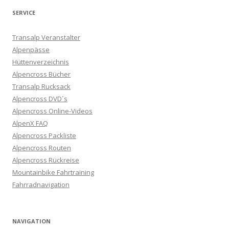
SERVICE
Transalp Veranstalter
Alpenpässe
Hüttenverzeichnis
Alpencross Bücher
Transalp Rucksack
Alpencross DVD´s
Alpencross Online-Videos
AlpenX FAQ
Alpencross Packliste
Alpencross Routen
Alpencross Rückreise
Mountainbike Fahrtraining
Fahrradnavigation
NAVIGATION