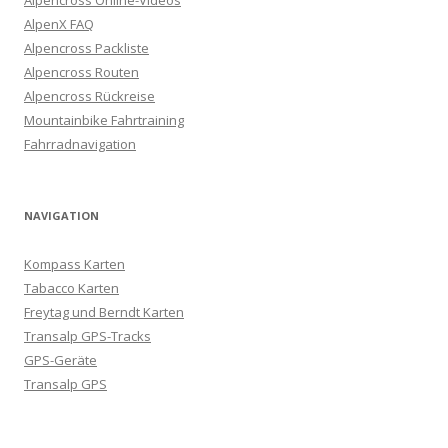
Alpencross Online-Videos
AlpenX FAQ
Alpencross Packliste
Alpencross Routen
Alpencross Rückreise
Mountainbike Fahrtraining
Fahrradnavigation
NAVIGATION
Kompass Karten
Tabacco Karten
Freytag und Berndt Karten
Transalp GPS-Tracks
GPS-Geräte
Transalp GPS