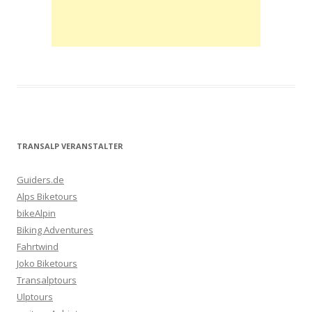
TRANSALP VERANSTALTER
Guiders.de
Alps Biketours
bikeAlpin
Biking Adventures
Fahrtwind
Joko Biketours
Transalptours
Ulptours