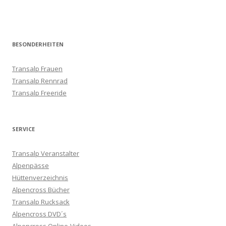
BESONDERHEITEN
Transalp Frauen
Transalp Rennrad
Transalp Freeride
SERVICE
Transalp Veranstalter
Alpenpässe
Hüttenverzeichnis
Alpencross Bücher
Transalp Rucksack
Alpencross DVD´s