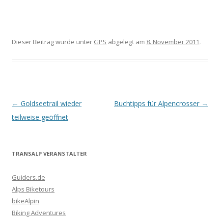
Dieser Beitrag wurde unter
GPS
abgelegt am
8. November 2011
.
Artikel-
←
Goldseetrail wieder
Buchtipps für Alpencrosser
→
Navigation
teilweise geöffnet
TRANSALP VERANSTALTER
Guiders.de
Alps Biketours
bikeAlpin
Biking Adventures