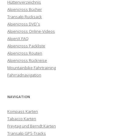
Hüttenverzeichnis
Alpencross Bücher
Transalp Rucksack
Alpencross DVD´s
Alpencross Online-Videos
AlpenX FAQ
Alpencross Packliste
Alpencross Routen
Alpencross Rückreise
Mountainbike Fahrtraining
Fahrradnavigation
NAVIGATION
Kompass Karten
Tabacco Karten
Freytag und Berndt Karten
Transalp GPS-Tracks