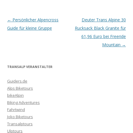
Artikel-
←
Persönlicher Alpencross
Deuter Trans Alpine 30
Navigation
Guide für kleine Gruppe
Rucksack Black Granite für
61,96 Euro bei Freeride
Mountain
→
TRANSALP VERANSTALTER
Guiders.de
Alps Biketours
bikeAlpin
Biking Adventures
Fahrtwind
Joko Biketours
Transalptours
Ulptours