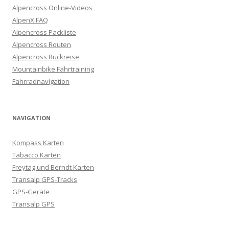
Alpencross Online-Videos
AlpenX FAQ
Alpencross Packliste
Alpencross Routen
Alpencross Rückreise
Mountainbike Fahrtraining
Fahrradnavigation
NAVIGATION
Kompass Karten
Tabacco Karten
Freytag und Berndt Karten
Transalp GPS-Tracks
GPS-Geräte
Transalp GPS