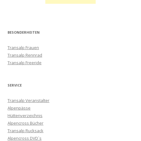
BESONDERHEITEN
Transalp Frauen
Transalp Rennrad
Transalp Freeride
SERVICE
Transalp Veranstalter
Alpenpässe
Hüttenverzeichnis
Alpencross Bücher
Transalp Rucksack
Alpencross DVD´s