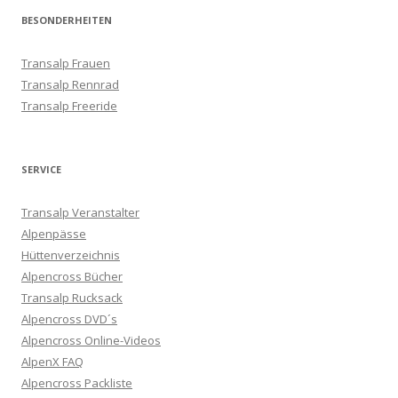
BESONDERHEITEN
Transalp Frauen
Transalp Rennrad
Transalp Freeride
SERVICE
Transalp Veranstalter
Alpenpässe
Hüttenverzeichnis
Alpencross Bücher
Transalp Rucksack
Alpencross DVD´s
Alpencross Online-Videos
AlpenX FAQ
Alpencross Packliste