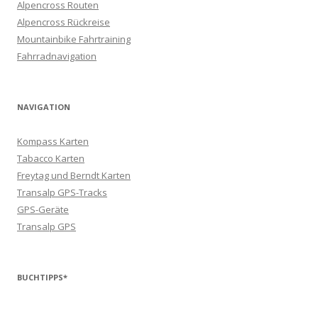
Alpencross Routen
Alpencross Rückreise
Mountainbike Fahrtraining
Fahrradnavigation
NAVIGATION
Kompass Karten
Tabacco Karten
Freytag und Berndt Karten
Transalp GPS-Tracks
GPS-Geräte
Transalp GPS
BUCHTIPPS*