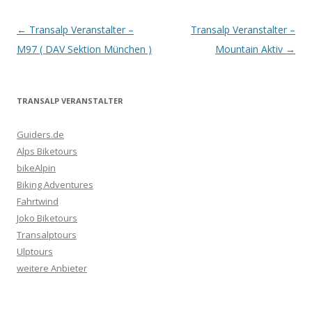
Artikel-
←
Transalp Veranstalter –
Transalp Veranstalter –
Navigation
M97 ( DAV Sektion München )
Mountain Aktiv
→
TRANSALP VERANSTALTER
Guiders.de
Alps Biketours
bikeAlpin
Biking Adventures
Fahrtwind
Joko Biketours
Transalptours
Ulptours
weitere Anbieter