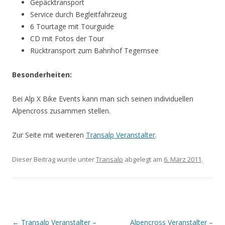
Gepäcktransport
Service durch Begleitfahrzeug
6 Tourtage mit Tourguide
CD mit Fotos der Tour
Rücktransport zum Bahnhof Tegernsee
Besonderheiten:
Bei Alp X Bike Events kann man sich seinen individuellen
Alpencross zusammen stellen.
Zur Seite mit weiteren
Transalp Veranstalter
.
Dieser Beitrag wurde unter
Transalp
abgelegt am
6. März 2011
.
Artikel-
←
Transalp Veranstalter –
Alpencross Veranstalter –