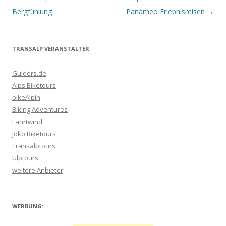
Navigation
Bergfühlung
Panameo Erlebnisreisen
→
TRANSALP VERANSTALTER
Guiders.de
Alps Biketours
bikeAlpin
Biking Adventures
Fahrtwind
Joko Biketours
Transalptours
Ulptours
weitere Anbieter
WERBUNG: