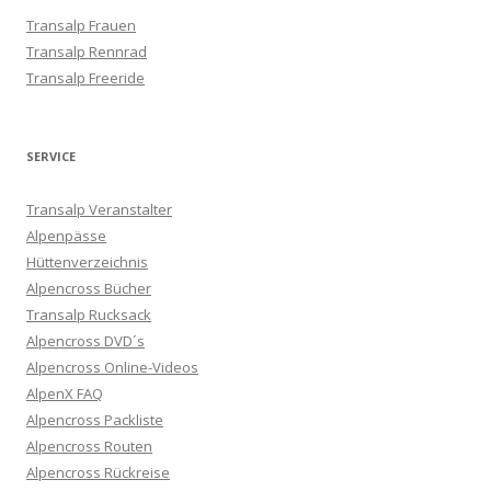
Transalp Frauen
Transalp Rennrad
Transalp Freeride
SERVICE
Transalp Veranstalter
Alpenpässe
Hüttenverzeichnis
Alpencross Bücher
Transalp Rucksack
Alpencross DVD´s
Alpencross Online-Videos
AlpenX FAQ
Alpencross Packliste
Alpencross Routen
Alpencross Rückreise