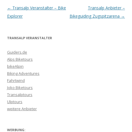
Artikel-
←
Transalp Veranstalter – Bike
Transalp Anbieter –
Navigation
Explorer
Bikeguiding Zugspitzarena
→
TRANSALP VERANSTALTER
Guiders.de
Alps Biketours
bikeAlpin
Biking Adventures
Fahrtwind
Joko Biketours
Transalptours
Ulptours
weitere Anbieter
WERBUNG: