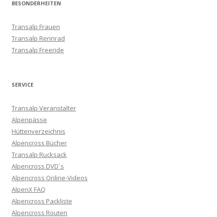
BESONDERHEITEN
Transalp Frauen
Transalp Rennrad
Transalp Freeride
SERVICE
Transalp Veranstalter
Alpenpässe
Hüttenverzeichnis
Alpencross Bücher
Transalp Rucksack
Alpencross DVD´s
Alpencross Online-Videos
AlpenX FAQ
Alpencross Packliste
Alpencross Routen