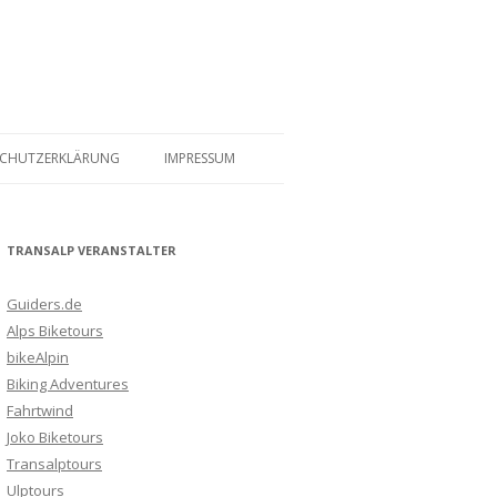
SCHUTZERKLÄRUNG
IMPRESSUM
TRANSALP VERANSTALTER
Guiders.de
Alps Biketours
bikeAlpin
Biking Adventures
Fahrtwind
Joko Biketours
Transalptours
Ulptours