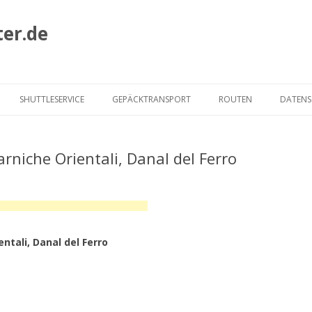
ter.de
Zum
Inhalt
SHUTTLESERVICE
GEPÄCKTRANSPORT
ROUTEN
DATEN
springen
HECKMAIR ROUTE
arniche Orientali, Danal del Ferro
ALBRECHT ROUTE
MURMELTIER ROUTE
JOE ROUTE
ntali, Danal del Ferro
VIA CLAUDIA AUGUSTA