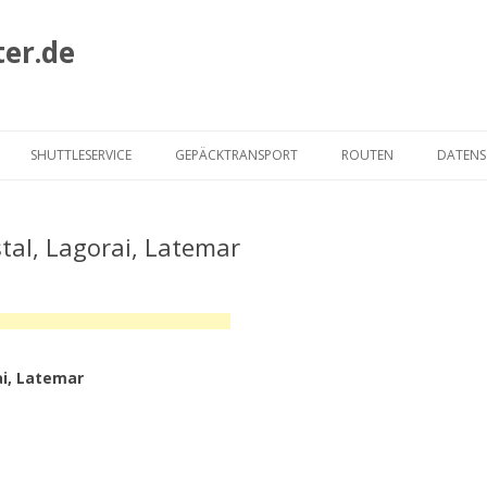
ter.de
Zum
Inhalt
SHUTTLESERVICE
GEPÄCKTRANSPORT
ROUTEN
DATEN
springen
HECKMAIR ROUTE
tal, Lagorai, Latemar
ALBRECHT ROUTE
MURMELTIER ROUTE
JOE ROUTE
ai, Latemar
VIA CLAUDIA AUGUSTA