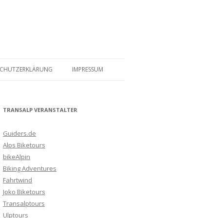
SCHUTZERKLÄRUNG
IMPRESSUM
TRANSALP VERANSTALTER
Guiders.de
Alps Biketours
bikeAlpin
Biking Adventures
Fahrtwind
Joko Biketours
Transalptours
Ulptours