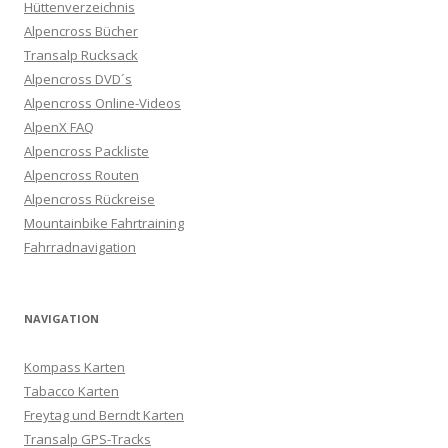
Hüttenverzeichnis
Alpencross Bücher
Transalp Rucksack
Alpencross DVD´s
Alpencross Online-Videos
AlpenX FAQ
Alpencross Packliste
Alpencross Routen
Alpencross Rückreise
Mountainbike Fahrtraining
Fahrradnavigation
NAVIGATION
Kompass Karten
Tabacco Karten
Freytag und Berndt Karten
Transalp GPS-Tracks