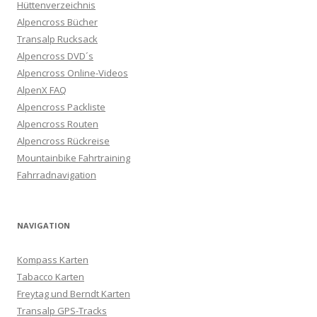
Hüttenverzeichnis
Alpencross Bücher
Transalp Rucksack
Alpencross DVD´s
Alpencross Online-Videos
AlpenX FAQ
Alpencross Packliste
Alpencross Routen
Alpencross Rückreise
Mountainbike Fahrtraining
Fahrradnavigation
NAVIGATION
Kompass Karten
Tabacco Karten
Freytag und Berndt Karten
Transalp GPS-Tracks