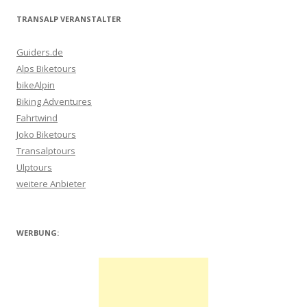
TRANSALP VERANSTALTER
Guiders.de
Alps Biketours
bikeAlpin
Biking Adventures
Fahrtwind
Joko Biketours
Transalptours
Ulptours
weitere Anbieter
WERBUNG: