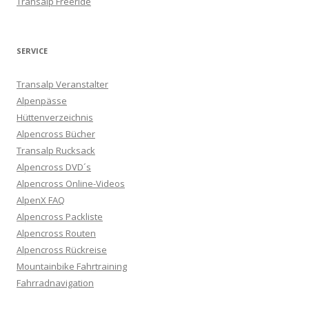
Transalp Freeride
SERVICE
Transalp Veranstalter
Alpenpässe
Hüttenverzeichnis
Alpencross Bücher
Transalp Rucksack
Alpencross DVD´s
Alpencross Online-Videos
AlpenX FAQ
Alpencross Packliste
Alpencross Routen
Alpencross Rückreise
Mountainbike Fahrtraining
Fahrradnavigation