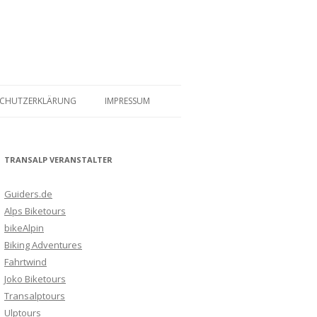
SCHUTZERKLÄRUNG
IMPRESSUM
TRANSALP VERANSTALTER
Guiders.de
Alps Biketours
bikeAlpin
Biking Adventures
Fahrtwind
Joko Biketours
Transalptours
Ulptours