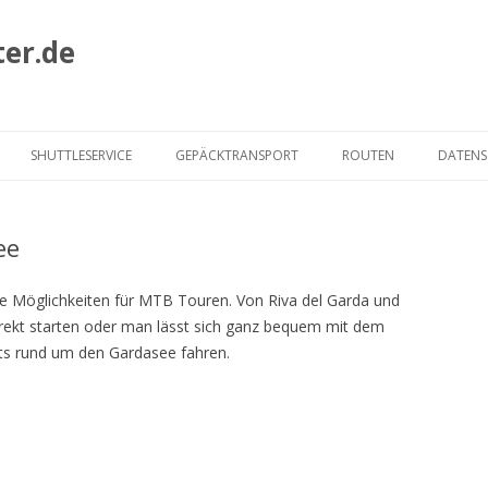
ter.de
Zum
Inhalt
SHUTTLESERVICE
GEPÄCKTRANSPORT
ROUTEN
DATEN
springen
HECKMAIR ROUTE
ee
ALBRECHT ROUTE
MURMELTIER ROUTE
he Möglichkeiten für MTB Touren. Von Riva del Garda und
rekt starten oder man lässt sich ganz bequem mit dem
JOE ROUTE
ts rund um den Gardasee fahren.
VIA CLAUDIA AUGUSTA