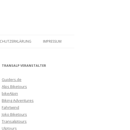
SCHUTZERKLÄRUNG
IMPRESSUM
TRANSALP VERANSTALTER
Guiders.de
Alps Biketours
bikeAlpin
Biking Adventures
Fahrtwind
Joko Biketours
Transalptours
Ulptours