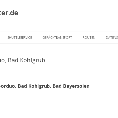
ter.de
Zum
Inhalt
SHUTTLESERVICE
GEPÄCKTRANSPORT
ROUTEN
DATEN
springen
HECKMAIR ROUTE
o, Bad Kohlgrub
ALBRECHT ROUTE
MURMELTIER ROUTE
JOE ROUTE
orduo, Bad Kohlgrub, Bad Bayersoien
VIA CLAUDIA AUGUSTA