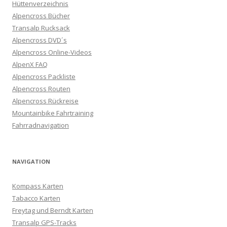
Hüttenverzeichnis
Alpencross Bücher
Transalp Rucksack
Alpencross DVD´s
Alpencross Online-Videos
AlpenX FAQ
Alpencross Packliste
Alpencross Routen
Alpencross Rückreise
Mountainbike Fahrtraining
Fahrradnavigation
NAVIGATION
Kompass Karten
Tabacco Karten
Freytag und Berndt Karten
Transalp GPS-Tracks