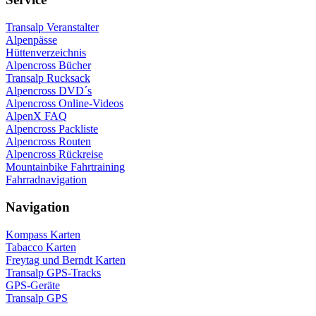
Transalp Veranstalter
Alpenpässe
Hüttenverzeichnis
Alpencross Bücher
Transalp Rucksack
Alpencross DVD´s
Alpencross Online-Videos
AlpenX FAQ
Alpencross Packliste
Alpencross Routen
Alpencross Rückreise
Mountainbike Fahrtraining
Fahrradnavigation
Navigation
Kompass Karten
Tabacco Karten
Freytag und Berndt Karten
Transalp GPS-Tracks
GPS-Geräte
Transalp GPS