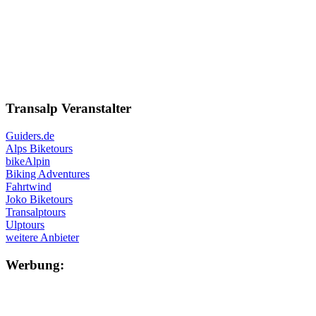
Transalp Veranstalter
Guiders.de
Alps Biketours
bikeAlpin
Biking Adventures
Fahrtwind
Joko Biketours
Transalptours
Ulptours
weitere Anbieter
Werbung: