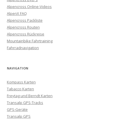
Alpencross Online-Videos
AlpenX FAQ
Alpencross Packliste
Alpencross Routen
Alpencross Rückreise
Mountainbike Fahrtraining
Fahrradnavigation
NAVIGATION
Kompass Karten
Tabacco Karten
Freytag und Berndt Karten
Transalp GPS-Tracks
GPS-Geräte
Transalp GPS