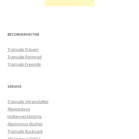
BESONDERHEITEN
Transalp Frauen
Transalp Rennrad
Transalp Freeride
SERVICE
Transalp Veranstalter
Alpenpässe
Hüttenverzeichnis
Alpencross Bücher
Transalp Rucksack
Alpencross DVD´s