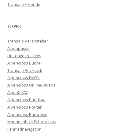
Transalp Freeride
SERVICE
Transalp Veranstalter
Alpenpässe
Hüttenverzeichnis
Alpencross Bücher
Transalp Rucksack
Alpencross DVD´s
Alpencross Online-Videos
AlpenX FAQ
Alpencross Packliste
Alpencross Routen
Alpencross Rückreise
Mountainbike Fahrtraining
Fahrradnavigation