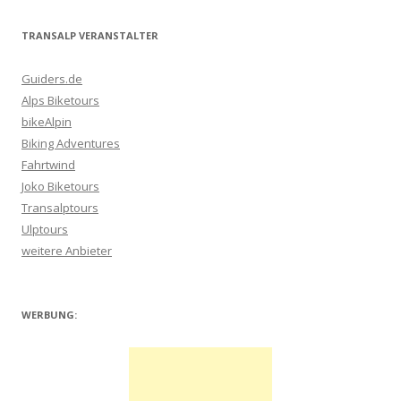
Navigation
TRANSALP VERANSTALTER
Guiders.de
Alps Biketours
bikeAlpin
Biking Adventures
Fahrtwind
Joko Biketours
Transalptours
Ulptours
weitere Anbieter
WERBUNG: