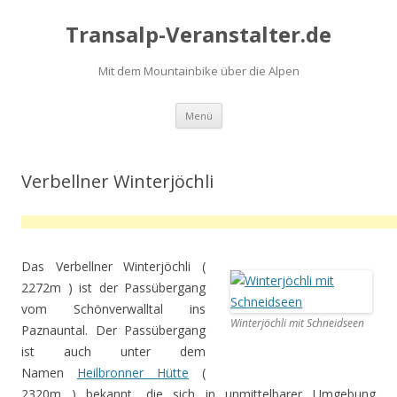
Transalp-Veranstalter.de
Mit dem Mountainbike über die Alpen
Zum
Menü
Inhalt
springen
Verbellner Winterjöchli
Das Verbellner Winterjöchli (
2272m ) ist der Passübergang
vom Schönverwalltal ins
Winterjöchli mit Schneidseen
Paznauntal. Der Passübergang
ist auch unter dem
Namen
Heilbronner Hütte
(
2320m ) bekannt, die sich in unmittelbarer Umgebung