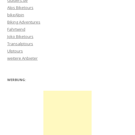
Guiders.de
Alps Biketours
bikeAlpin
Biking Adventures
Fahrtwind
Joko Biketours
Transalptours
Ulptours
weitere Anbieter
WERBUNG: