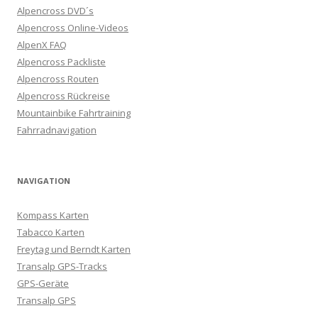
Alpencross DVD´s
Alpencross Online-Videos
AlpenX FAQ
Alpencross Packliste
Alpencross Routen
Alpencross Rückreise
Mountainbike Fahrtraining
Fahrradnavigation
NAVIGATION
Kompass Karten
Tabacco Karten
Freytag und Berndt Karten
Transalp GPS-Tracks
GPS-Geräte
Transalp GPS