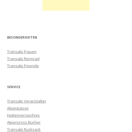
BESONDERHEITEN
Transalp Frauen
Transalp Rennrad
Transalp Freeride
SERVICE
Transalp Veranstalter
Alpenpässe
Hüttenverzeichnis
Alpencross Bücher
Transalp Rucksack