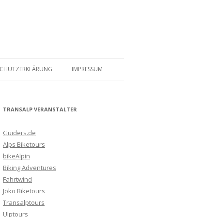
SCHUTZERKLÄRUNG
IMPRESSUM
TRANSALP VERANSTALTER
Guiders.de
Alps Biketours
bikeAlpin
Biking Adventures
Fahrtwind
Joko Biketours
Transalptours
Ulptours