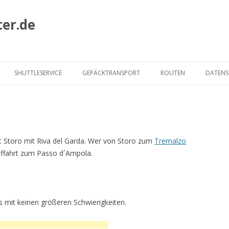
ter.de
Zum
Inhalt
SHUTTLESERVICE
GEPÄCKTRANSPORT
ROUTEN
DATEN
springen
HECKMAIR ROUTE
ALBRECHT ROUTE
MURMELTIER ROUTE
t Storo mit Riva del Garda. Wer von Storo zum
Tremalzo
uffahrt zum Passo d´Ampola.
JOE ROUTE
VIA CLAUDIA AUGUSTA
 mit keinen größeren Schwierigkeiten.