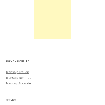
BESONDERHEITEN
Transalp Frauen
Transalp Rennrad
Transalp Freeride
SERVICE