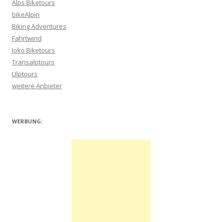
Alps Biketours
bikeAlpin
Biking Adventures
Fahrtwind
Joko Biketours
Transalptours
Ulptours
weitere Anbieter
WERBUNG: