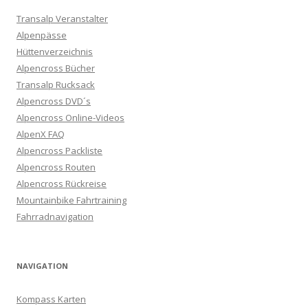
Transalp Veranstalter
Alpenpässe
Hüttenverzeichnis
Alpencross Bücher
Transalp Rucksack
Alpencross DVD´s
Alpencross Online-Videos
AlpenX FAQ
Alpencross Packliste
Alpencross Routen
Alpencross Rückreise
Mountainbike Fahrtraining
Fahrradnavigation
NAVIGATION
Kompass Karten